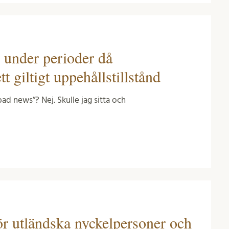
e under perioder då
t giltigt uppehållstillstånd
d news”? Nej. Skulle jag sitta och
för utländska nyckelpersoner och