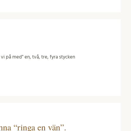
 vi på med" en, två, tre, fyra stycken
nna “ringa en vän”.