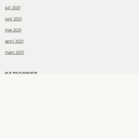
juli 2021
juni 2021
maj 2021
april 2021
mars 2021
KATEGORIER
Allmänt INLU
doktorander
Migrationsfrågor
Migrationsverket
Mottagande internationell personal