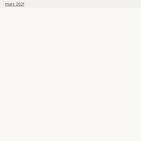
mars 2021
KATEGORIER
Allmänt INLU
doktorander
Migrationsfrågor
Migrationsverket
Mottagande internationell personal
Okategoriserade
Relocation
Till internationella medarbetare
META