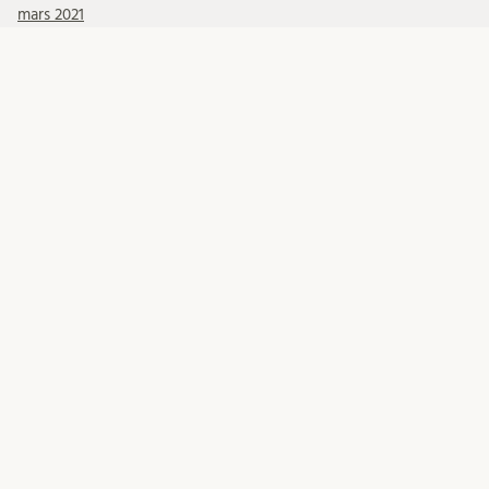
mars 2021
KATEGORIER
Allmänt INLU
doktorander
Migrationsfrågor
Migrationsverket
Mottagande internationell personal
Okategoriserade
Relocation
Till internationella medarbetare
META