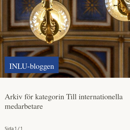
INLU-bloggen
Arkiv för kategorin Till internationella
medarbetare
Sida
1 / 1