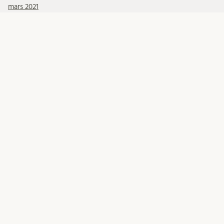
mars 2021
KATEGORIER
Allmänt INLU
doktorander
Migrationsfrågor
Migrationsverket
Mottagande internationell personal
Okategoriserade
Relocation
Till internationella medarbetare
META