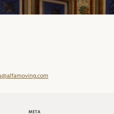
u@alfamoving.com
META