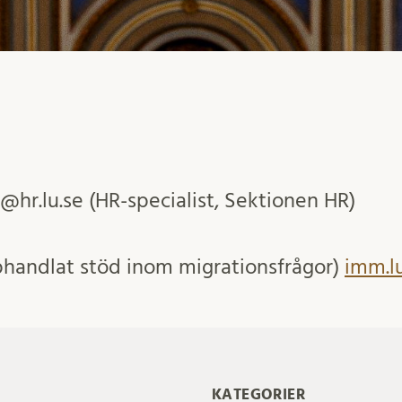
hl@hr.lu.se (HR-specialist, Sektionen HR)
pphandlat stöd inom migrationsfrågor)
imm.l
KATEGORIER