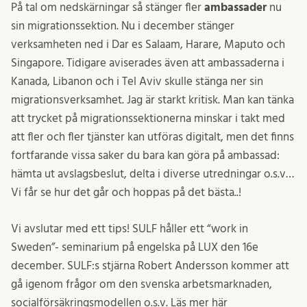
På tal om nedskärningar så stänger fler
ambassader
nu
sin migrationssektion. Nu i december stänger
verksamheten ned i Dar es Salaam, Harare, Maputo och
Singapore. Tidigare aviserades även att ambassaderna i
Kanada, Libanon och i Tel Aviv skulle stänga ner sin
migrationsverksamhet. Jag är starkt kritisk. Man kan tänka
att trycket på migrationssektionerna minskar i takt med
att fler och fler tjänster kan utföras digitalt, men det finns
fortfarande vissa saker du bara kan göra på ambassad:
hämta ut avslagsbeslut, delta i diverse utredningar o.s.v…
Vi får se hur det går och hoppas på det bästa..!
Vi avslutar med ett tips! SULF håller ett “work in
Sweden”- seminarium på engelska på LUX den 16e
december. SULF:s stjärna Robert Andersson kommer att
gå igenom frågor om den svenska arbetsmarknaden,
socialförsäkringsmodellen o.s.v. Läs mer här