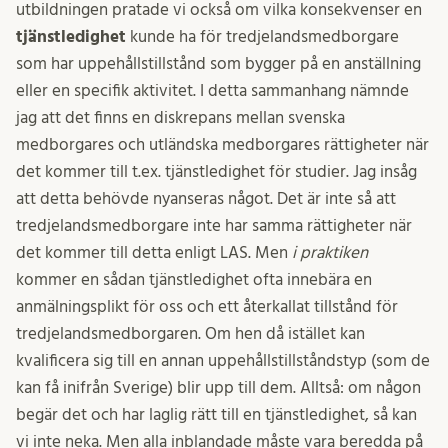
utbildningen pratade vi också om vilka konsekvenser en
tjänstledighet
kunde ha för tredjelandsmedborgare
som har uppehållstillstånd som bygger på en anställning
eller en specifik aktivitet. I detta sammanhang nämnde
jag att det finns en diskrepans mellan svenska
medborgares och utländska medborgares rättigheter när
det kommer till t.ex. tjänstledighet för studier. Jag insåg
att detta behövde nyanseras något. Det är inte så att
tredjelandsmedborgare inte har samma rättigheter när
det kommer till detta enligt LAS. Men
i praktiken
kommer en sådan tjänstledighet ofta innebära en
anmälningsplikt för oss och ett återkallat tillstånd för
tredjelandsmedborgaren. Om hen då istället kan
kvalificera sig till en annan uppehållstillståndstyp (som de
kan få inifrån Sverige) blir upp till dem. Alltså: om någon
begär det och har laglig rätt till en tjänstledighet, så kan
vi inte neka. Men alla inblandade måste vara beredda på