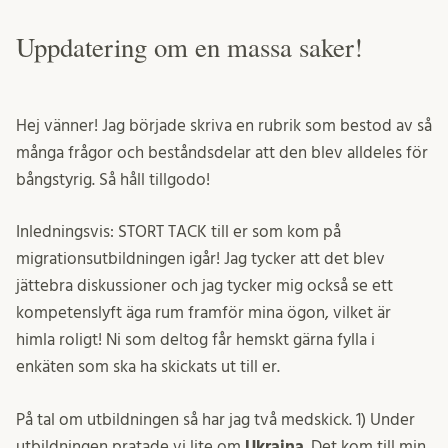
Uppdatering om en massa saker!
Hej vänner! Jag började skriva en rubrik som bestod av så
många frågor och beståndsdelar att den blev alldeles för
bångstyrig. Så håll tillgodo!
Inledningsvis: STORT TACK till er som kom på
migrationsutbildningen igår! Jag tycker att det blev
jättebra diskussioner och jag tycker mig också se ett
kompetenslyft äga rum framför mina ögon, vilket är
himla roligt! Ni som deltog får hemskt gärna fylla i
enkäten som ska ha skickats ut till er.
På tal om utbildningen så har jag två medskick. 1) Under
utbildningen pratade vi lite om
Ukraina
. Det kom till min