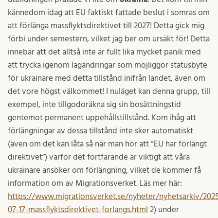
kännedom idag att EU faktiskt fattade beslut i somras om
att förlänga massflyktsdirektivet till 2027! Detta gick mig
förbi under semestern, vilket jag ber om ursäkt för! Detta
innebär att det alltså inte är fullt lika mycket panik med
att trycka igenom lagändringar som möjliggör statusbyte
för ukrainare med detta tillstånd inifrån landet, även om
det vore högst välkommet! I nuläget kan denna grupp, till
exempel, inte tillgodoräkna sig sin bosättningstid
gentemot permanent uppehållstillstånd. Kom ihåg att
förlängningar av dessa tillstånd inte sker automatiskt
(även om det kan låta så när man hör att “EU har förlängt
direktivet”) varför det fortfarande är viktigt att våra
ukrainare ansöker om förlängning, vilket de kommer få
information om av Migrationsverket. Läs mer här:
https://www.migrationsverket.se/nyheter/nyhetsarkiv/202
07-17-massflyktsdirektivet-forlangs.html
2) under