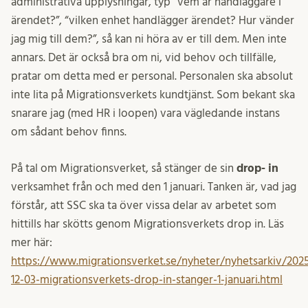
administrativa upplysningar, typ “vem är handläggare i
ärendet?”, “vilken enhet handlägger ärendet? Hur vänder
jag mig till dem?”, så kan ni höra av er till dem. Men inte
annars. Det är också bra om ni, vid behov och tillfälle,
pratar om detta med er personal. Personalen ska absolut
inte lita på Migrationsverkets kundtjänst. Som bekant ska
snarare jag (med HR i loopen) vara vägledande instans
om sådant behov finns.
På tal om Migrationsverket, så stänger de sin
drop- in
verksamhet från och med den 1 januari. Tanken är, vad jag
förstår, att SSC ska ta över vissa delar av arbetet som
hittills har skötts genom Migrationsverkets drop in. Läs
mer här:
https://www.migrationsverket.se/nyheter/nyhetsarkiv/202
12-03-migrationsverkets-drop-in-stanger-1-januari.html