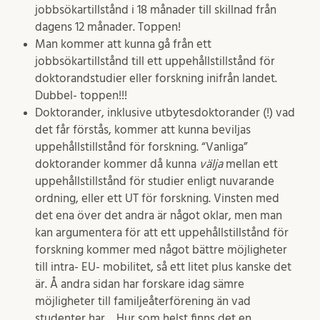
jobbsökartillstånd i 18 månader till skillnad från
dagens 12 månader. Toppen!
Man kommer att kunna gå från ett
jobbsökartillstånd till ett uppehållstillstånd för
doktorandstudier eller forskning inifrån landet.
Dubbel- toppen!!!
Doktorander, inklusive utbytesdoktorander (!) vad
det får förstås, kommer att kunna beviljas
uppehållstillstånd för forskning. “Vanliga”
doktorander kommer då kunna
välja
mellan ett
uppehållstillstånd för studier enligt nuvarande
ordning, eller ett UT för forskning. Vinsten med
det ena över det andra är något oklar, men man
kan argumentera för att ett uppehållstillstånd för
forskning kommer med något bättre möjligheter
till intra- EU- mobilitet, så ett litet plus kanske det
är. Å andra sidan har forskare idag sämre
möjligheter till familjeåterförening än vad
studenter har… Hur som helst finns det en