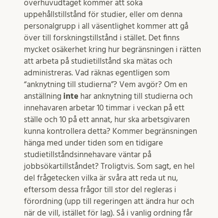
överhuvudtaget kommer att söka
uppehållstillstånd för studier, eller om denna
personalgrupp i all väsentlighet kommer att gå
över till forskningstillstånd i stället. Det finns
mycket osäkerhet kring hur begränsningen i rätten
att arbeta på studietillstånd ska mätas och
administreras. Vad räknas egentligen som
“anknytning till studierna”? Vem avgör? Om en
anställning
inte
har anknytning till studierna och
innehavaren arbetar 10 timmar i veckan på ett
ställe och 10 på ett annat, hur ska arbetsgivaren
kunna kontrollera detta? Kommer begränsningen
hänga med under tiden som en tidigare
studietillståndsinnehavare väntar på
jobbsökartillståndet? Troligtvis. Som sagt, en hel
del frågetecken vilka är svåra att reda ut nu,
eftersom dessa frågor till stor del regleras i
förordning (upp till regeringen att ändra hur och
när de vill, istället för lag). Så i vanlig ordning får