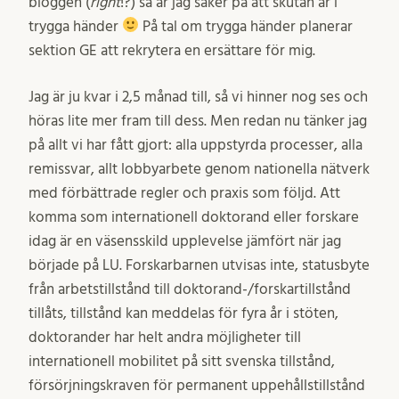
bloggen (
right
!?) så är jag säker på att skutan är i
trygga händer
På tal om trygga händer planerar
sektion GE att rekrytera en ersättare för mig.
Jag är ju kvar i 2,5 månad till, så vi hinner nog ses och
höras lite mer fram till dess. Men redan nu tänker jag
på allt vi har fått gjort: alla uppstyrda processer, alla
remissvar, allt lobbyarbete genom nationella nätverk
med förbättrade regler och praxis som följd. Att
komma som internationell doktorand eller forskare
idag är en väsensskild upplevelse jämfört när jag
började på LU. Forskarbarnen utvisas inte, statusbyte
från arbetstillstånd till doktorand-/forskartillstånd
tillåts, tillstånd kan meddelas för fyra år i stöten,
doktorander har helt andra möjligheter till
internationell mobilitet på sitt svenska tillstånd,
försörjningskraven för permanent uppehållstillstånd