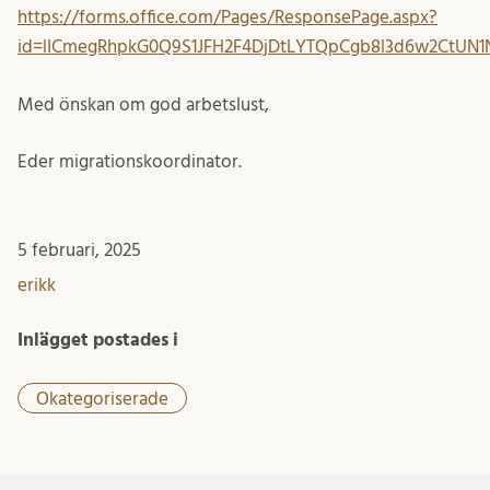
https://forms.office.com/Pages/ResponsePage.aspx?
id=lICmegRhpkG0Q9S1JFH2F4DjDtLYTQpCgb8l3d6w2CtUN1
Med önskan om god arbetslust,
Eder migrationskoordinator.
5 februari, 2025
erikk
Inlägget postades i
Okategoriserade