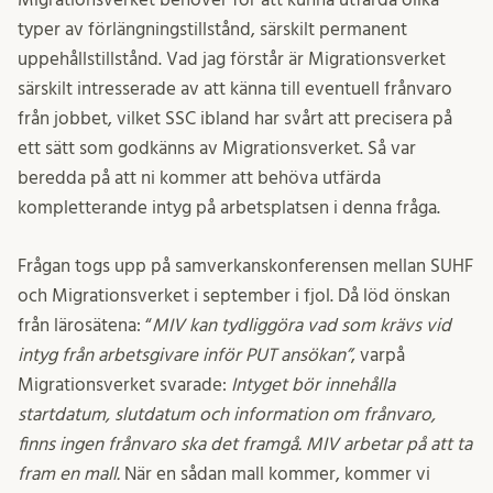
typer av förlängningstillstånd, särskilt permanent
uppehållstillstånd. Vad jag förstår är Migrationsverket
särskilt intresserade av att känna till eventuell frånvaro
från jobbet, vilket SSC ibland har svårt att precisera på
ett sätt som godkänns av Migrationsverket. Så var
beredda på att ni kommer att behöva utfärda
kompletterande intyg på arbetsplatsen i denna fråga.
Frågan togs upp på samverkanskonferensen mellan SUHF
och Migrationsverket i september i fjol. Då löd önskan
från lärosätena: “
MIV kan tydliggöra vad som krävs vid
intyg från arbetsgivare inför PUT ansökan”
, varpå
Migrationsverket svarade:
Intyget bör innehålla
startdatum, slutdatum och information om frånvaro,
finns ingen frånvaro ska det framgå. MIV arbetar på att ta
fram en mall.
När en sådan mall kommer, kommer vi