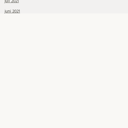
juli 2021
juni 2021
maj 2021
april 2021
mars 2021
KATEGORIER
Allmänt INLU
doktorander
Migrationsfrågor
Migrationsverket
Mottagande internationell personal
Okategoriserade