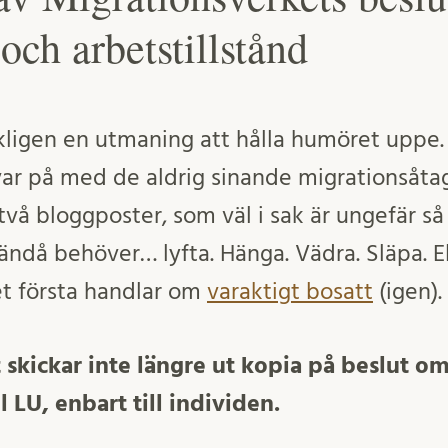
och arbetstillstånd
kligen en utmaning att hålla humöret uppe. T
ävar på med de aldrig sinande migrationsåta
två bloggposter, som väl i sak är ungefär så
ändå behöver… lyfta. Hänga. Vädra. Släpa. Elle
 Det första handlar om
varaktigt bosatt
(igen).
skickar inte längre ut kopia på beslut om
ll LU, enbart till individen.