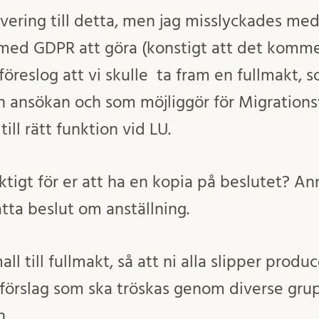
vering till detta, men jag misslyckades med 
ed GDPR att göra (konstigt att det kommer
föreslog att vi skulle ta fram en fullmakt,
n ansökan och som möjliggör för Migrations
ill rätt funktion vid LU.
iktigt för er att ha en kopia på beslutet? Ann
atta beslut om anställning.
ll till fullmakt, så att ni alla slipper produ
t förslag som ska tröskas genom diverse grup
n.