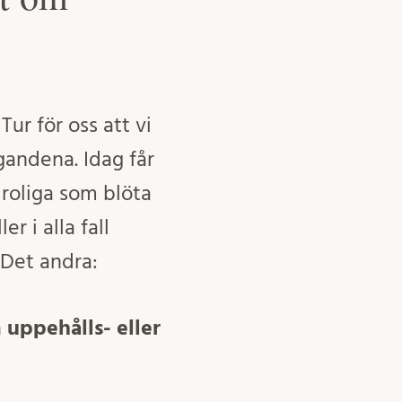
ur för oss att vi
gandena. Idag får
 roliga som blöta
r i alla fall
 Det andra:
 uppehålls- eller