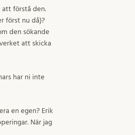
att förstå den.
 först nu då)?
 som den sökande
verket att skicka
ars har ni inte
cera en egen? Erik
peringar. När jag