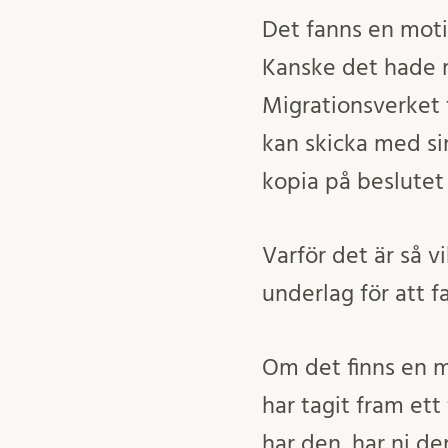
Det fanns en moti
Kanske det hade m
Migrationsverket 
kan skicka med si
kopia på beslutet t
Varför det är så v
underlag för att f
Om det finns en ma
har tagit fram et
har den, har ni de