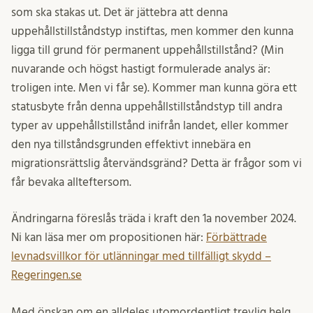
som ska stakas ut. Det är jättebra att denna
uppehållstillståndstyp instiftas, men kommer den kunna
ligga till grund för permanent uppehållstillstånd? (Min
nuvarande och högst hastigt formulerade analys är:
troligen inte. Men vi får se). Kommer man kunna göra ett
statusbyte från denna uppehållstillståndstyp till andra
typer av uppehållstillstånd inifrån landet, eller kommer
den nya tillståndsgrunden effektivt innebära en
migrationsrättslig återvändsgränd? Detta är frågor som vi
får bevaka allteftersom.
Ändringarna föreslås träda i kraft den 1a november 2024.
Ni kan läsa mer om propositionen här:
Förbättrade
levnadsvillkor för utlänningar med tillfälligt skydd –
Regeringen.se
Med önskan om en alldeles utomordentligt trevlig helg,