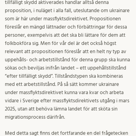
tillfälligt skydd aktiverades handlar alltså denna
proposition, i nuläget i alla fall, uteslutande om ukrainare
som är här under massflyktsdirektivet. Propositionen
föreslår en mängd lättnader och förbättringar för dessa
personer, exempelvis att det ska bli lättare för dem att
folkbokföra sig. Men för vår del är det också högst
relevant att propositionen föreslår att en helt ny typ av
uppehålls- och arbetstillstånd för denna grupp ska kunna
sökas och beviljas inifrån landet – ett uppehållstillstånd
“efter tillfälligt skydd”. Tillståndstypen ska kombineras
med ett arbetstillstånd. På så sätt kommer ukrainare
under massflyktsdirektivet kunna vara kvar och arbeta
vidare i Sverige efter massflyktsdirektivets utgång i mars
2025, utan att behöva lämna landet för att sköta sin
migrationsprocess därifrån.
Med detta sagt finns det fortfarande en del frågetecken