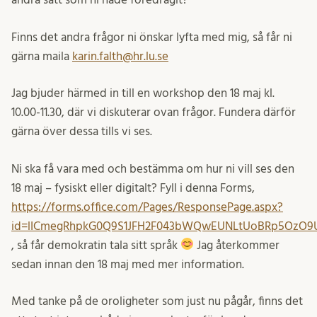
Finns det andra frågor ni önskar lyfta med mig, så får ni
gärna maila
karin.falth@hr.lu.se
Jag bjuder härmed in till en workshop den 18 maj kl.
10.00-11.30, där vi diskuterar ovan frågor. Fundera därför
gärna över dessa tills vi ses.
Ni ska få vara med och bestämma om hur ni vill ses den
18 maj – fysiskt eller digitalt? Fyll i denna Forms,
https://forms.office.com/Pages/ResponsePage.aspx?
id=lICmegRhpkG0Q9S1JFH2F043bWQwEUNLtUoBRp5OzO
, så får demokratin tala sitt språk
Jag återkommer
sedan innan den 18 maj med mer information.
Med tanke på de oroligheter som just nu pågår, finns det