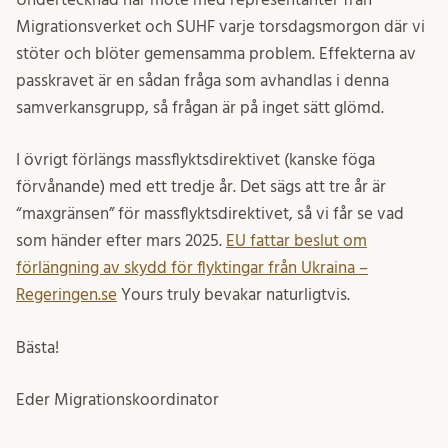
Migrationsverket och SUHF varje torsdagsmorgon där vi
stöter och blöter gemensamma problem. Effekterna av
passkravet är en sådan fråga som avhandlas i denna
samverkansgrupp, så frågan är på inget sätt glömd.
I övrigt förlängs massflyktsdirektivet (kanske föga
förvånande) med ett tredje år. Det sägs att tre år är
“maxgränsen” för massflyktsdirektivet, så vi får se vad
som händer efter mars 2025.
EU fattar beslut om
förlängning av skydd för flyktingar från Ukraina –
Regeringen.se
Yours truly bevakar naturligtvis.
Bästa!
Eder Migrationskoordinator