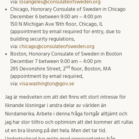
via:
losangeles@consulateofsweden.org
Chicago, Honorary Consulate of Sweden in Chicago
December 6 between 9:00 am – 4:00 pm
150 N Michigan Ave 19th floor, Chicago, IL
(appointment by email required for entry, due to
building security regulations,
via:
chicago@consulateofsweden.org
Boston, Honorary Consulate of Sweden in Boston
December 7 between 9:00 am – 4:00 pm
nd
295 Devonshire Street, 2
floor, Boston, MA
(appointment by email required,
via:
visa.washington@gov.se
Jag är medveten om att det finns ett stort intresse för
liknande lösningar i andra delar av världen än
Nordamerika. Arbete i denna fråga fortgår alltjämt och
jag har stor tilltro och optimism att det kommer att rullas
ut en bra lösning på det hela. Men det tar tid.
Undertecknad har möte med representanter från