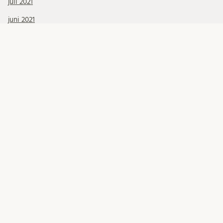
juli 2021
juni 2021
maj 2021
april 2021
mars 2021
KATEGORIER
Allmänt INLU
doktorander
Migrationsfrågor
Migrationsverket
Mottagande internationell personal
Okategoriserade