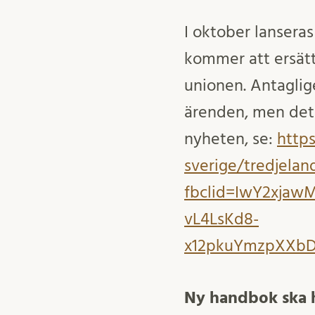
I oktober lanseras
kommer att ersätt
unionen. Antagli
ärenden, men det 
nyheten, se:
https
sverige/tredjela
fbclid=IwY2xja
vL4LsKd8-
x12pkuYmzpXXb
Ny handbok ska h