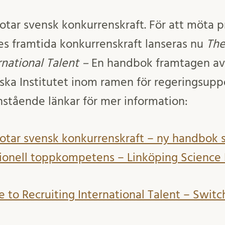
tar svensk konkurrenskraft. För att möta 
ges framtida konkurrenskraft lanseras nu
The
rnational Talent –
En handbok framtagen av
ka Institutet inom ramen för regeringsupp
stående länkar för mer information:
tar svensk konkurrenskraft – ny handbok s
tionell toppkompetens – Linköping Science
de to Recruiting International Talent – Swi