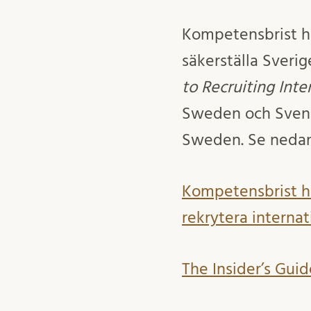
Kompetensbrist ho
säkerställa Sveri
to Recruiting Inte
Sweden och Svens
Sweden. Se nedan
Kompetensbrist ho
rekrytera interna
The Insider’s Gui