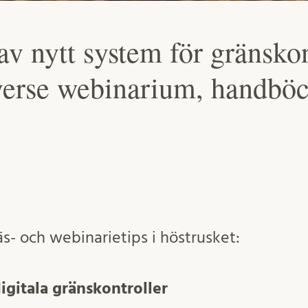
av nytt system för gränskon
verse webinarium, handböc
s- och webinarietips i höstrusket:
igitala gränskontroller