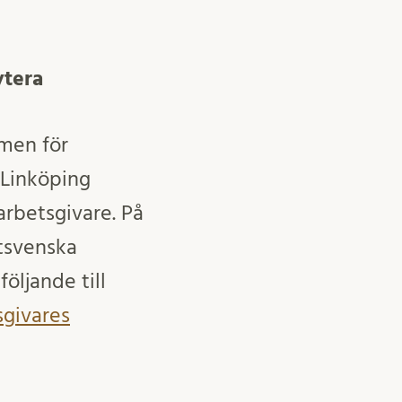
ytera
men för
Linköping
rbetsgivare. På
tsvenska
ljande till
givares