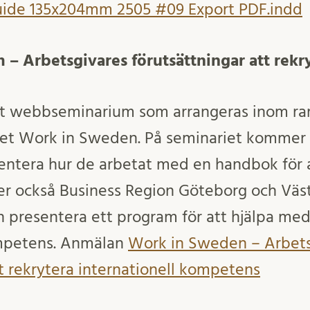
uide 135x204mm 2505 #09 Export PDF.indd
 Arbetsgivares förutsättningar att rekr
tt webbseminarium som arrangeras inom ra
et Work in Sweden. På seminariet kommer 
entera hur de arbetat med en handbok för a
r också Business Region Göteborg och Väs
resentera ett program för att hjälpa medfö
ompetens. Anmälan
Work in Sweden – Arbets
tt rekrytera internationell kompetens