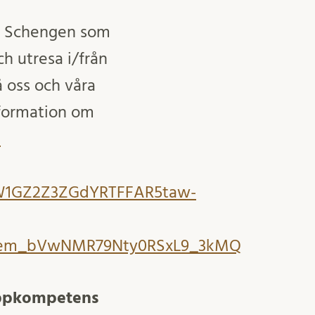
l i Schengen som
h utresa i/från
 oss och våra
nformation om
-
eW1GZ2Z3ZGdYRTFFAR5taw-
aem_bVwNMR79Nty0RSxL9_3kMQ
toppkompetens