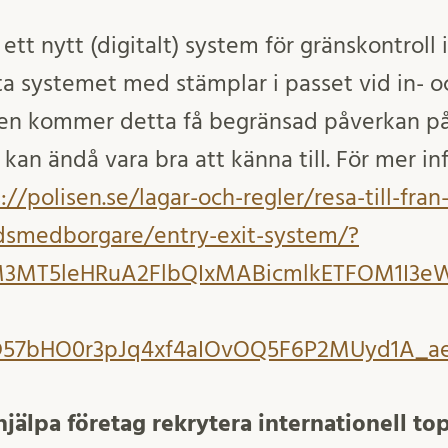
 ett nytt (digitalt) system för gränskontrol
a systemet med stämplar i passet vid in- oc
gen kommer detta få begränsad påverkan på
kan ändå vara bra att känna till. För mer i
://polisen.se/lagar-och-regler/resa-till-fran
ndsmedborgare/entry-exit-system/?
wM3MT5leHRuA2FlbQIxMABicmlkETFOM1I3
D57bHO0r3pJq4xf4aIOvOQ5F6P2MUyd1A_
jälpa företag rekrytera internationell 