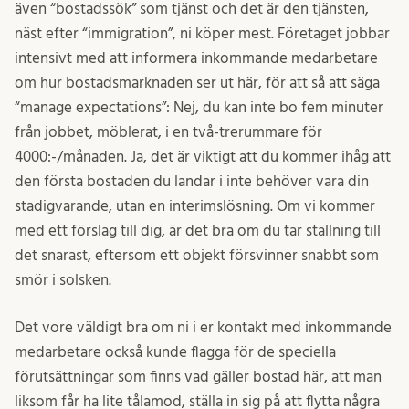
även “bostadssök” som tjänst och det är den tjänsten,
näst efter “immigration”, ni köper mest. Företaget jobbar
intensivt med att informera inkommande medarbetare
om hur bostadsmarknaden ser ut här, för att så att säga
“manage expectations”: Nej, du kan inte bo fem minuter
från jobbet, möblerat, i en två-trerummare för
4000:-/månaden. Ja, det är viktigt att du kommer ihåg att
den första bostaden du landar i inte behöver vara din
stadigvarande, utan en interimslösning. Om vi kommer
med ett förslag till dig, är det bra om du tar ställning till
det snarast, eftersom ett objekt försvinner snabbt som
smör i solsken.
Det vore väldigt bra om ni i er kontakt med inkommande
medarbetare också kunde flagga för de speciella
förutsättningar som finns vad gäller bostad här, att man
liksom får ha lite tålamod, ställa in sig på att flytta några