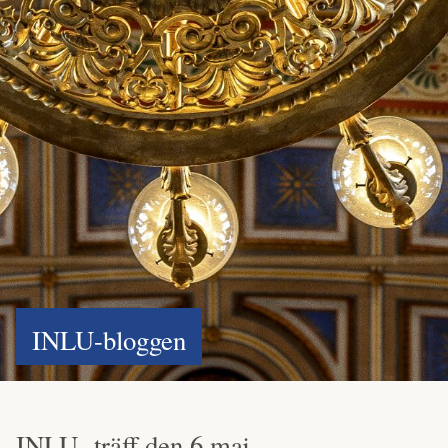
INLU-bloggen
INLU- träff den 6 maj