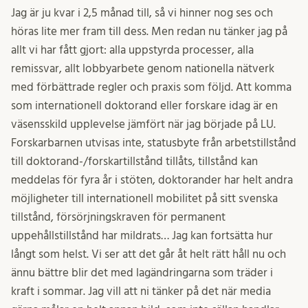
Jag är ju kvar i 2,5 månad till, så vi hinner nog ses och
höras lite mer fram till dess. Men redan nu tänker jag på
allt vi har fått gjort: alla uppstyrda processer, alla
remissvar, allt lobbyarbete genom nationella nätverk
med förbättrade regler och praxis som följd. Att komma
som internationell doktorand eller forskare idag är en
väsensskild upplevelse jämfört när jag började på LU.
Forskarbarnen utvisas inte, statusbyte från arbetstillstånd
till doktorand-/forskartillstånd tillåts, tillstånd kan
meddelas för fyra år i stöten, doktorander har helt andra
möjligheter till internationell mobilitet på sitt svenska
tillstånd, försörjningskraven för permanent
uppehållstillstånd har mildrats… Jag kan fortsätta hur
långt som helst. Vi ser att det går åt helt rätt håll nu och
ännu bättre blir det med lagändringarna som träder i
kraft i sommar. Jag vill att ni tänker på det när media