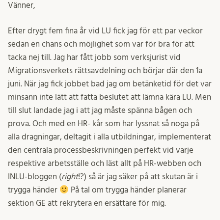
Vänner,
Efter drygt fem fina år vid LU fick jag för ett par veckor
sedan en chans och möjlighet som var för bra för att
tacka nej till. Jag har fått jobb som verksjurist vid
Migrationsverkets rättsavdelning och börjar där den 1a
juni. När jag fick jobbet bad jag om betänketid för det var
minsann inte lätt att fatta beslutet att lämna kära LU. Men
till slut landade jag i att jag måste spänna bågen och
prova. Och med en HR- kår som har lyssnat så noga på
alla dragningar, deltagit i alla utbildningar, implementerat
den centrala processbeskrivningen perfekt vid varje
respektive arbetsställe och läst allt på HR-webben och
INLU-bloggen (
right
!?) så är jag säker på att skutan är i
trygga händer
På tal om trygga händer planerar
sektion GE att rekrytera en ersättare för mig.