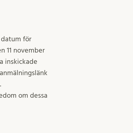
 datum för
en 11 november
a inskickade
a anmälningslänk
.
nnedom om dessa