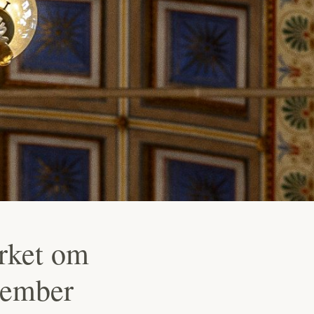
erket om
vember