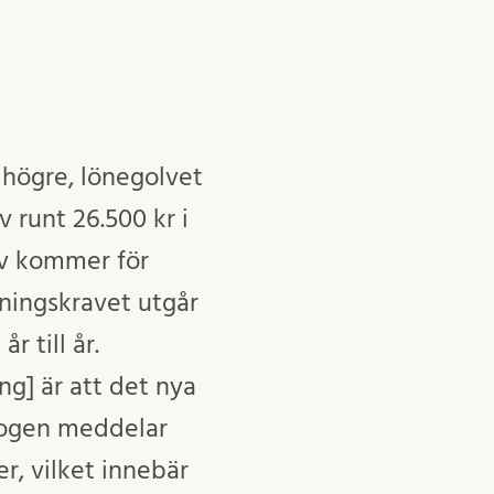
 högre, lönegolvet
v runt 26.500 kr i
lv kommer för
tningskravet utgår
 till år.
g] är att det nya
rogen meddelar
, vilket innebär