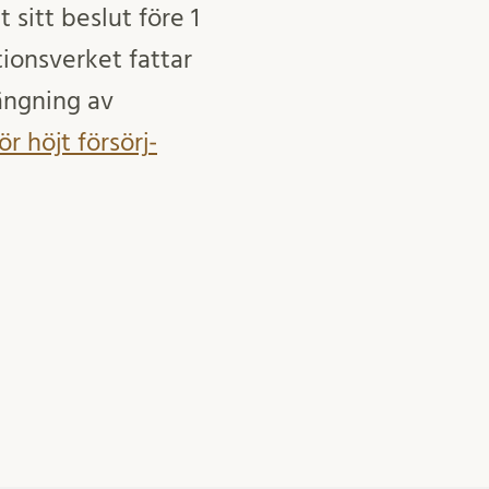
sitt beslut före 1
ionsverket fattar
ängning av
ör höjt försörj­