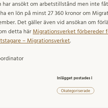
har ansökt om arbetstillstånd men inte fått 
a en lön på minst 27 360 kronor om Migrat
vember. Det gäller även vid ansökan om förl
r om detta här
Migra­tions­verket förbe­reder f
ets­ta­gare – Migrationsverket
.
ordinator
Inlägget postades i
Okategoriserade