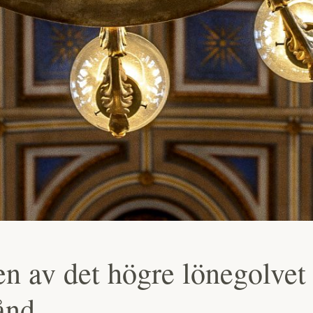
en av det högre lönegolvet 
tånd