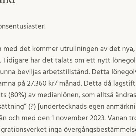
ionsentusiaster!
h med det kommer utrullningen av det nya,
d. Tidigare har det talats om ett nytt lönegol
unna beviljas arbetstillstånd. Detta lönego
hamna på 27.360 kr/ månad. Detta då lagstif
ts (80%) av medianlönen, som alltså ändras år
ättning” (?) [undertecknads egen anmärknin
från och med den 1 november 2023. Vanan t
grationsverket inga övergångsbestämmelser