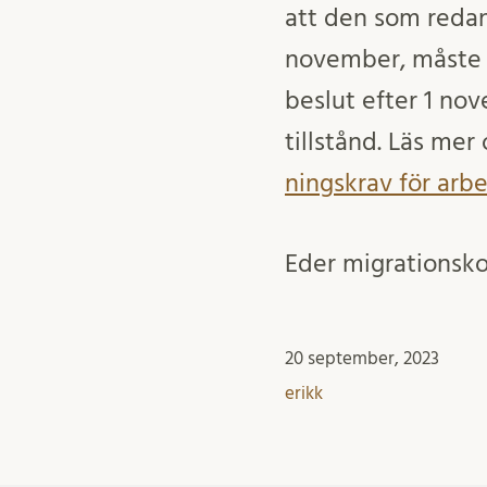
att den som redan 
november, måste h
beslut efter 1 no
tillstånd. Läs me
nings­krav för arb
Eder migrationsko
20 september, 2023
erikk