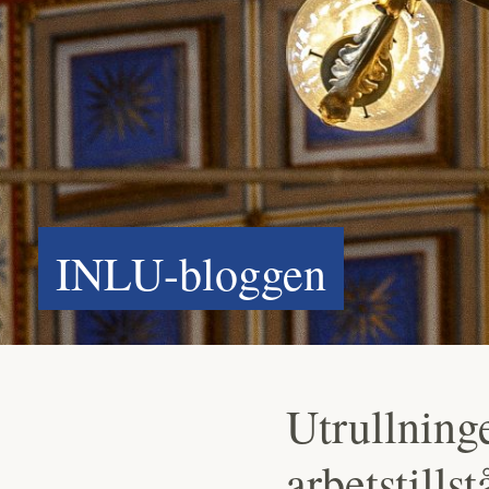
INLU-bloggen
Utrullning
arbetstills