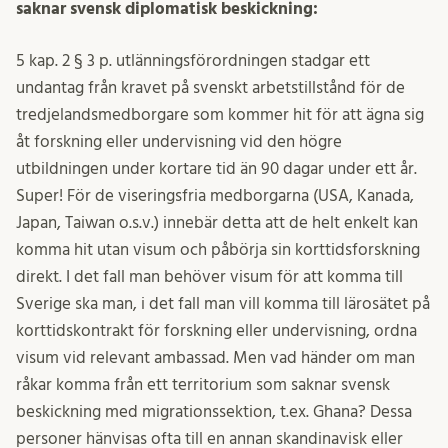
saknar svensk diplomatisk beskickning:
5 kap. 2 § 3 p. utlänningsförordningen stadgar ett
undantag från kravet på svenskt arbetstillstånd för de
tredjelandsmedborgare som kommer hit för att ägna sig
åt forskning eller undervisning vid den högre
utbildningen under kortare tid än 90 dagar under ett år.
Super! För de viseringsfria medborgarna (USA, Kanada,
Japan, Taiwan o.s.v.) innebär detta att de helt enkelt kan
komma hit utan visum och påbörja sin korttidsforskning
direkt. I det fall man behöver visum för att komma till
Sverige ska man, i det fall man vill komma till lärosätet på
korttidskontrakt för forskning eller undervisning, ordna
visum vid relevant ambassad. Men vad händer om man
råkar komma från ett territorium som saknar svensk
beskickning med migrationssektion, t.ex. Ghana? Dessa
personer hänvisas ofta till en annan skandinavisk eller