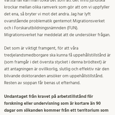
värsta fall kan man tolka det som att det finns juridiska
krockar mellan olika ramverk som gör att om vi uppfyller
det ena, så bryter vi mot det andra. Jag har lyft
ovanstående problematik gentemot Migrationsverket
och i Forskarutbildningsnämnden (FUN).
Migrationsverket har meddelat att de undersöker frågan.
Det som är viktigt framgent, för att våra
tredjelandsmedborgare ska kunna få uppehållstillstånd är
(som framgår i det översta stycket i denna brödtext) är
att antagningen är ovillkorlig, slutlig och effektiv när den
blivande doktoranden ansöker om uppehållstillstånd.
Resten av soppan får benas ut efterhand.
Undantaget från kravet på arbetstillstånd för
forskning eller undervisning som är kortare än 90
dagar om sökanden kommer från ett territorium som