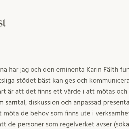
st
a har jag och den eminenta Karin Fälth fun
tsliga stödet bäst kan ges och kommuniceras
t är att det finns ett värde i att mötas och 
m samtal, diskussion och anpassad presenta
tt möta de behov som finns ute i verksamhet
 att de personer som regelverket avser (sök