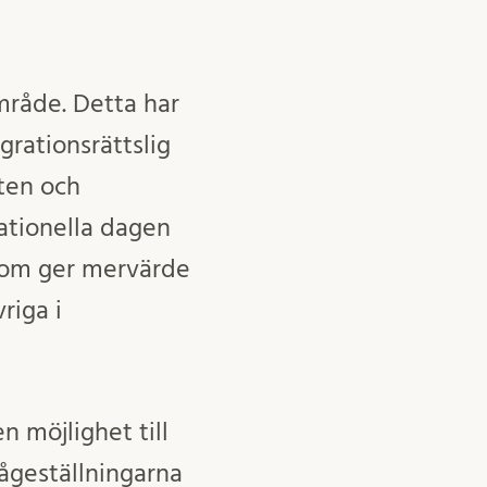
mråde. Detta har
grationsrättslig
öten och
ationella dagen
 som ger mervärde
riga i
n möjlighet till
ågeställningarna