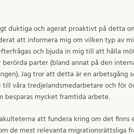
digt duktiga och agerat proaktivt på detta o
derat att informera mig om vilken typ av mi
terfrågas och bjuda in mig till att hålla m
r berörda parter (bland annat på den intern
ningen). Jag tror att detta är en arbetsgång
 till våra tredjelandsmedarbetare och för öv
 besparas mycket framtida arbete.
 fakulteterna att fundera kring om det finns e
om de mest relevanta migrationsrättsliga fr