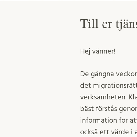
Till er tjän
Hej vänner!
De gångna veckorn
det migrationsrät
verksamheten. Klar
bäst förstås geno
information för a
också ett värde i