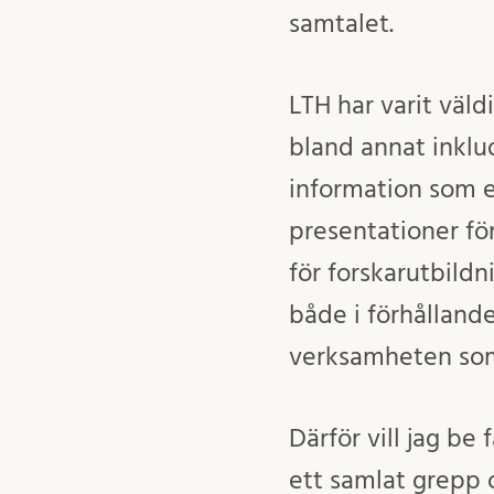
samtalet.
LTH har varit väl
bland annat inklu
information som ef
presentationer fö
för forskarutbild
både i förhållande
verksamheten som
Därför vill jag be
ett samlat grepp 