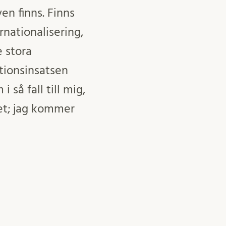
en finns. Finns
nationalisering,
e stora
tionsinsatsen
 så fall till mig,
met; jag kommer