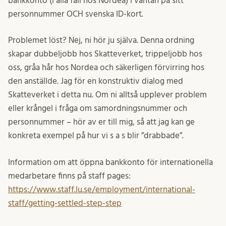
bankkonto (i alla fall hos Nordea) i väntan på sitt
personnummer OCH svenska ID-kort.
Problemet löst? Nej, ni hör ju själva. Denna ordning
skapar dubbeljobb hos Skatteverket, trippeljobb hos
oss, gråa hår hos Nordea och säkerligen förvirring hos
den anställde. Jag för en konstruktiv dialog med
Skatteverket i detta nu. Om ni alltså upplever problem
eller krångel i fråga om samordningsnummer och
personnummer – hör av er till mig, så att jag kan ge
konkreta exempel på hur vi s a s blir ”drabbade”.
Information om att öppna bankkonto för internationella
medarbetare finns på staff pages:
https://www.staff.lu.se/employment/international-
staff/getting-settled-step-step