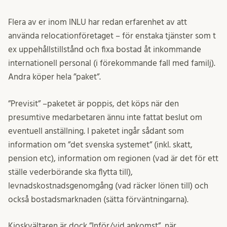
Flera av er inom INLU har redan erfarenhet av att
använda relocationföretaget – för enstaka tjänster som t
ex uppehållstillstånd och fixa bostad åt inkommande
internationell personal (i förekommande fall med familj).
Andra köper hela ”paket”.
”Previsit” –paketet är poppis, det köps när den
presumtive medarbetaren ännu inte fattat beslut om
eventuell anställning. I paketet ingår sådant som
information om ”det svenska systemet” (inkl. skatt,
pension etc), information om regionen (vad är det för ett
ställe vederbörande ska flytta till),
levnadskostnadsgenomgång (vad räcker lönen till) och
också bostadsmarknaden (sätta förväntningarna).
Kioskvältaren är dock ”Inför/vid ankomst”, när