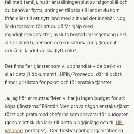
fall med familj), nu är anställningen slut av något skäl och
du behöver flytta, antingen tillbaka till landet du kom
ifrån eller till ett nytt land med allt vad det innebär. Nog
är du tacksam för att du då får hjälp med
myndighetskontakter, avsluta bostadsarrangemang (inkl.
allt praktiskt), pension och socialförsäkring (kopplat
också till landet du ska flytta till)?
Det finns fler tjänster som vi upphandlat – de beskrivs
alla i detalj i dokument i LUPIN/Proceedo, där ni också
finner prislistan för paket och för enstaka tjänster.
Ja, jag hör er muttra: ”Men vi har ju ingen budget för att
köpa tjänsterna.” Förstår! Men prova någon enstaka tjänst
först och prata med cheferna som ansvarar för budgeten
(genom att skicka länk till detta blogginlägg och till
HR-
webben
, perhaps?) . Den tidsbesparing organisationen