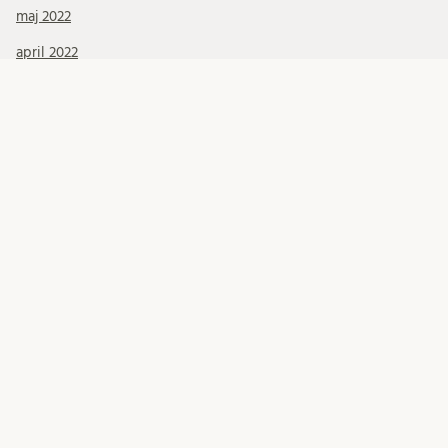
maj 2022
april 2022
mars 2022
januari 2022
december 2021
november 2021
oktober 2021
september 2021
augusti 2021
juli 2021
juni 2021
maj 2021