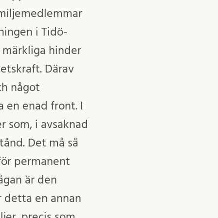
familjemedlemmar
ningen i Tidö-
 märkliga hinder
etskraft. Därav
ch något
 en enad front. I
 som, i avsaknad
stånd. Det må så
a för permanent
ågan är den
är detta en annan
ljer, precis som