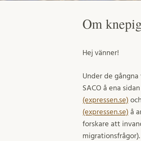
Om knepigh
Hej vänner!
Under de gångna v
SACO å ena sida
(expressen.se)
och
(expressen.se)
å a
forskare att invan
migrationsfrågor)