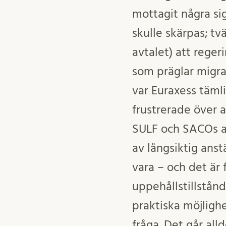
mottagit några si
skulle skärpas; tv
avtalet) att rege
som präglar migra
var Euraxess täml
frustrerade över a
SULF och SACOs a
av långsiktig anst
vara – och det är 
uppehållstillstån
praktiska möjlighe
fråga. Det går alld