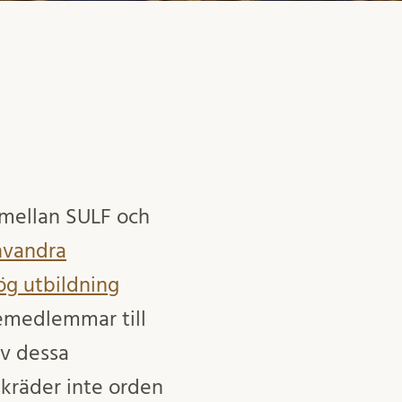
 mellan SULF och
invandra
hög utbildning
jemedlemmar till
av dessa
skräder inte orden