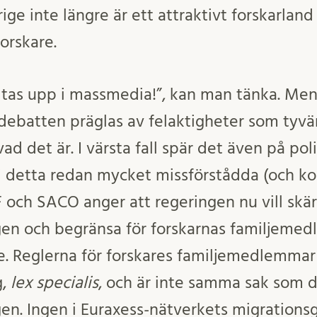
ige inte längre är ett attraktivt forskarland
orskare.
 tas upp i massmedia!”, kan man tänka. Me
debatten präglas av felaktigheter som tyvär
ad det är. I värsta fall spär det även på poli
i detta redan mycket missförstådda (och k
 och SACO anger att regeringen nu vill skä
en och begränsa för forskarnas familjemed
e. Reglerna för forskares familjemedlemmar
g,
lex specialis
, och är inte samma sak som 
en. Ingen i Euraxess-nätverkets migrations