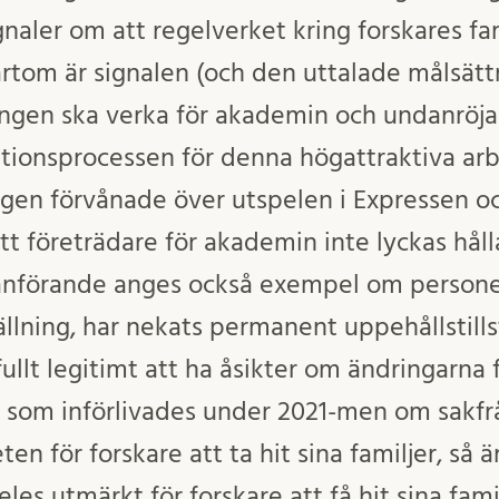
gnaler om att regelverket kring forskares 
ärtom är signalen (och den uttalade målsätt
ringen ska verka för akademin och undanröja
tionsprocessen för denna högattraktiva arb
igen förvånade över utspelen i Expressen o
tt företrädare för akademin inte lyckas hålla
nförande anges också exempel om personer
ällning, har nekats permanent uppehållstill
fullt legitimt att ha åsikter om ändringarn
d som införlivades under 2021-men om sakfr
ten för forskare att ta hit sina familjer, så 
eles utmärkt för forskare att få hit sina fami