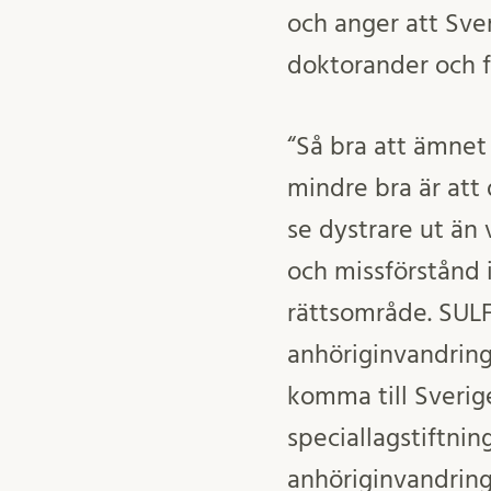
och anger att Sver
doktorander och f
“Så bra att ämnet
mindre bra är att 
se dystrare ut än v
och missförstånd 
rättsområde. SULF
anhöriginvandring
komma till Sverig
speciallagstiftnin
anhöriginvandring