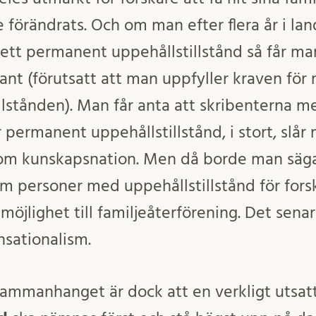
te förändrats. Och om man efter flera år i lan
ill ett permanent uppehållstillstånd så får ma
ant (förutsatt att man uppfyller kraven för
llstånden). Man får anta att skribenterna m
 permanent uppehållstillstånd, i stort, slår
som kunskapsnation. Men då borde man säga
om personer med uppehållstillstånd för forsk
jlighet till familjeåterförening. Det senar
ensationalism.
 sammanhanget är dock att en verkligt utsat