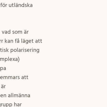
 för utländska
n vad som är
r kan få läget att
tisk polarisering
omplexa)
rpa
lemmars att
 är
den allmänna
grupp har