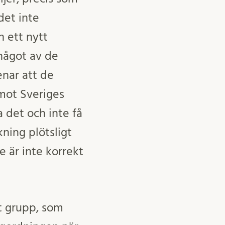
det inte
n ett nytt
 något av de
enar att de
 mot Sveriges
 det och inte få
ning plötsligt
e är inte korrekt
t grupp, som