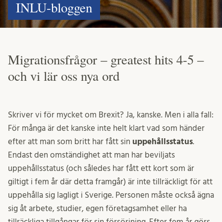
INLU-bloggen
Migrationsfrågor – greatest hits 4-5 –
och vi lär oss nya ord
Skriver vi för mycket om Brexit? Ja, kanske. Men i alla fall:
För många är det kanske inte helt klart vad som händer
efter att man som britt har fått sin
uppehållsstatus
.
Endast den omständighet att man har beviljats
uppehållsstatus (och således har fått ett kort som är
giltigt i fem år där detta framgår) är inte tillräckligt för att
uppehålla sig lagligt i Sverige. Personen måste också ägna
sig åt arbete, studier, egen företagsamhet eller ha
tillräckliga tillgångar för sin försörjning. Efter fem år görs