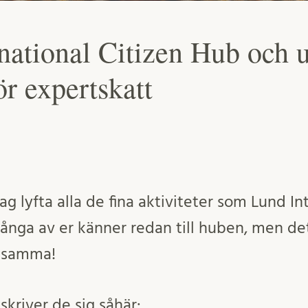
national Citizen Hub och 
ör expertskatt
 jag lyfta alla de fina aktiviteter som Lund I
nga av er känner redan till huben, men det 
ksamma!
kriver de sig såhär: