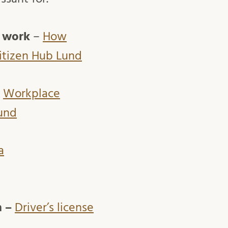
y work
–
How
Citizen Hub Lund
–
Workplace
Lund
a
n –
Driver’s license