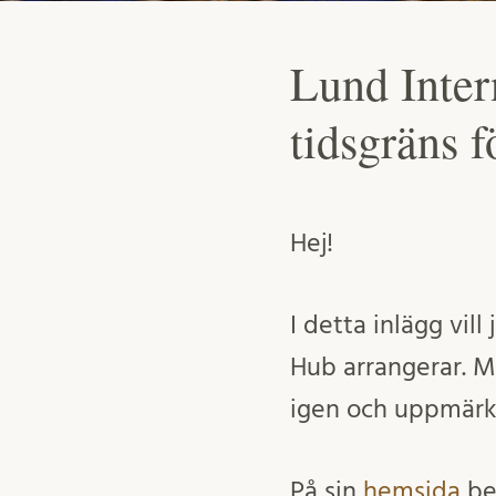
Lund Inter
tidsgräns f
Hej!
I detta inlägg vill
Hub arrangerar. Må
igen och uppmär
På sin
hemsida
bes