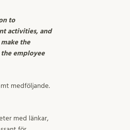
on to
t activities, and
o make the
h the employee
samt medföljande.
eter med länkar,
ssant för.