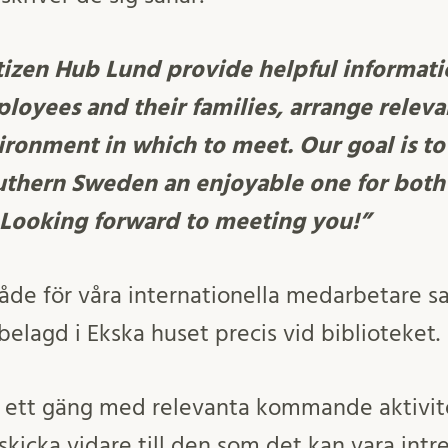
itizen Hub Lund provide helpful informati
loyees and their families, arrange relevan
ironment in which to meet. Our goal is t
uthern Sweden an enjoyable one for bot
Looking forward to meeting you!”
både för våra internationella medarbetare 
elagd i Ekska huset precis vid biblioteket.
t ett gäng med relevanta kommande aktivit
 skicka vidare till den som det kan vara intre