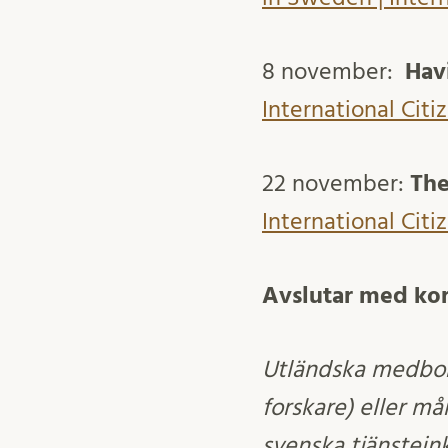
8 november:
Hav
International Cit
22 november:
The
International Cit
Avslutar med kor
Utländska medborg
forskare) eller må
svenska tjänstein