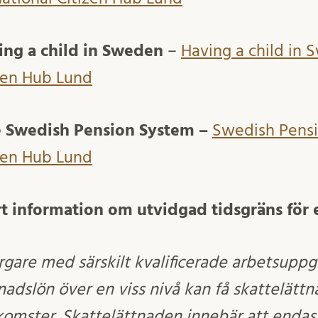
ing a child in Sweden
–
Having a child in 
izen Hub Lund
 Swedish Pension System –
Swedish Pensi
izen Hub Lund
t information om utvidgad tidsgräns för 
are med särskilt kvalificerade arbetsuppg
nadslön över en viss nivå kan få skattelättn
komster. Skattelättnaden innebär att endas