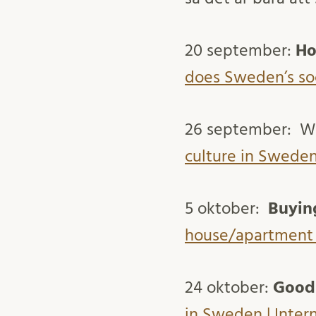
20 september:
Ho
does Sweden’s soc
26 september: W
culture in Sweden
5 oktober:
Buyin
house/apartment |
24 oktober:
Good 
in Sweden | Inter