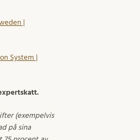
Sweden |
on System |
expertskatt.
ifter (exempelvis
ad på sina
t 75 procent av