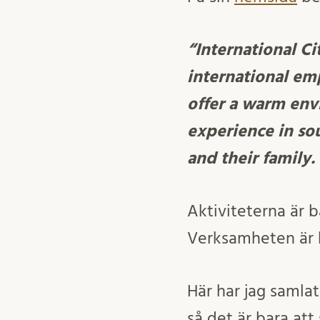
“International C
international emp
offer a warm env
experience in so
and their family.
Aktiviteterna är 
Verksamheten är b
Här har jag samla
så det är bara att