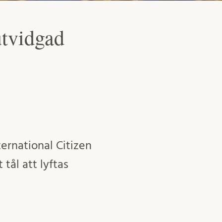
utvidgad
nternational Citizen
tål att lyftas