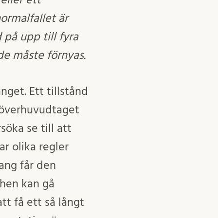
ormalfallet är
 på upp till fyra
de måste förnyas.
get. Ett tillstånd
t överhuvudtaget
ka se till att
r olika regler
hang får den
 hen kan gå
 att få ett så långt