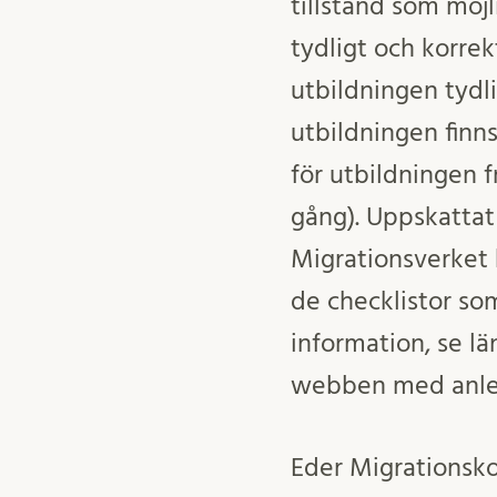
tillstånd som möjl
tydligt och korrek
utbildningen tydl
utbildningen finn
för utbildningen 
gång). Uppskattat
Migrationsverket
de checklistor som
information, se l
webben med anled
Eder Migrationsko