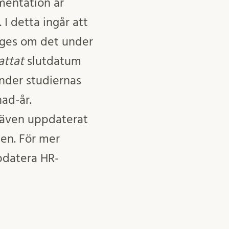
umentation är
 I detta ingår att
anges om det under
attat
slutdatum
nder studiernas
ad-år.
 även uppdaterat
sen. För mer
pdatera HR-