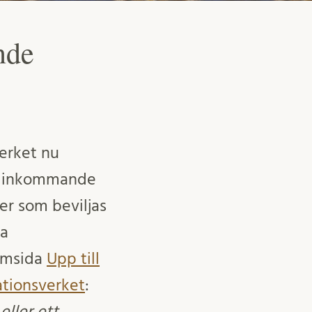
nde
erket nu
ör inkommande
er som beviljas
na
hemsida
Upp till
rationsverket
:
ller ett