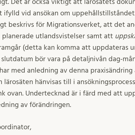
igt. Det är också viktigt att lärosätets dok
t ifylld vid ansökan om uppehållstillståndet.
igt beskrivs för Migrationsverket, att det 
s planerade utlandsvistelser samt att
uppsk
framgår (detta kan komma att uppdateras u
 slutdatum bör vara på detaljnivån dag-mån
 har med anledning av denna praxisändring
 lärosäten hänvisas till i ansökningsproces
änk ovan. Undertecknad är i färd med att up
ning av förändringen.
ordinator,