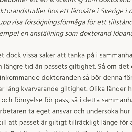
torandstudier hos ett lärosäte i Sverige i n
t uppvisa försörjningsförmåga för ett tillstånd
exempel en anställning som doktorand löpan
et dock vissa saker att tänka på i sammanhan
en längre tid än passets giltighet. Så om de
n inkommande doktoranden så bör denna försö
 lång kvarvarande giltighet. Olika länder ha
d och förnyelse för pass, så i detta samman
rbetaren ta eget ansvar och undersöka hur
till att passet är giltigt tillräckligt länge för