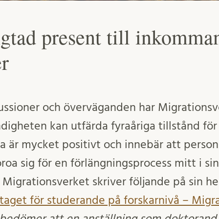
ngtad present till inkomma
r
ussioner och överväganden har Migrationsv
igheten kan utfärda fyraåriga tillstånd f
a är mycket positivt och innebär att person
oroa sig för en förlängningsprocess mitt i si
 Migrationsverket skriver följande på sin 
 i taget för studerande på forskarnivå – Mig
bedömer att en anställning som doktorand e